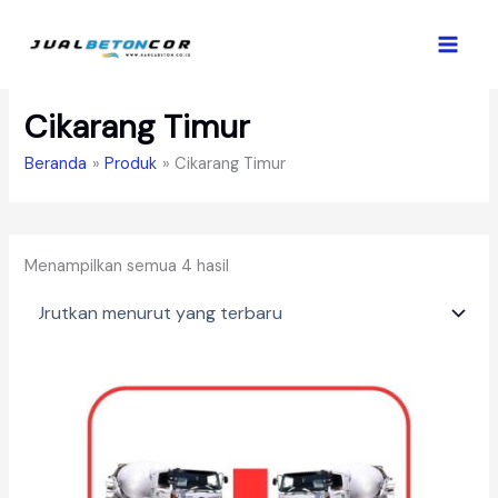
Lewati
ke
konten
Cikarang Timur
Beranda
Produk
Cikarang Timur
Diurutkan
Menampilkan semua 4 hasil
menurut
yang
terbaru