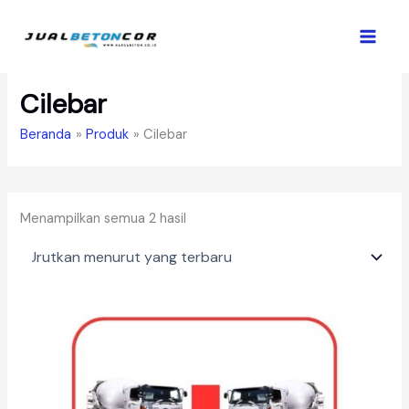
Lewati
ke
konten
Cilebar
Beranda
Produk
Cilebar
Diurutkan
Menampilkan semua 2 hasil
menurut
yang
terbaru