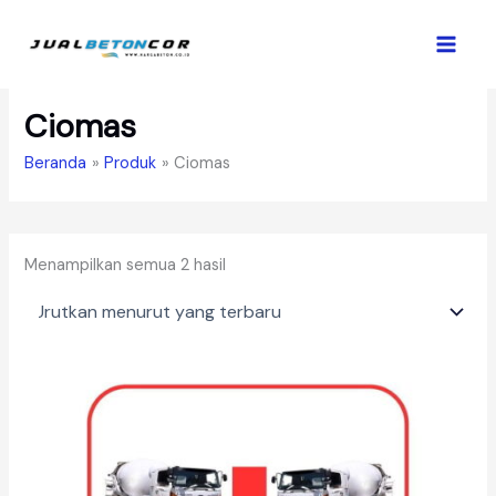
Lewati
ke
konten
Ciomas
Beranda
Produk
Ciomas
Diurutkan
Menampilkan semua 2 hasil
menurut
yang
terbaru