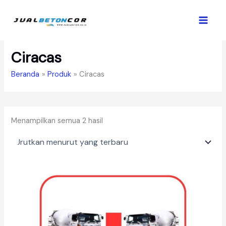
Lewati
ke
konten
Ciracas
Beranda
Produk
Ciracas
Diurutkan
Menampilkan semua 2 hasil
menurut
yang
terbaru