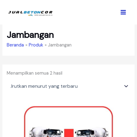
Lewati
ke
konten
Jambangan
Beranda
Produk
Jambangan
Diurutkan
Menampilkan semua 2 hasil
menurut
yang
terbaru