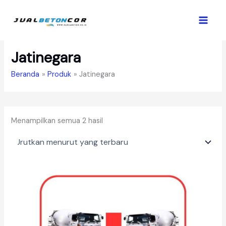
Lewati
ke
konten
Jatinegara
Beranda
Produk
Jatinegara
Diurutkan
Menampilkan semua 2 hasil
menurut
yang
terbaru