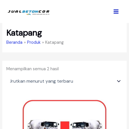
Lewati
ke
konten
Katapang
Beranda
Produk
Katapang
Diurutkan
Menampilkan semua 2 hasil
menurut
yang
terbaru