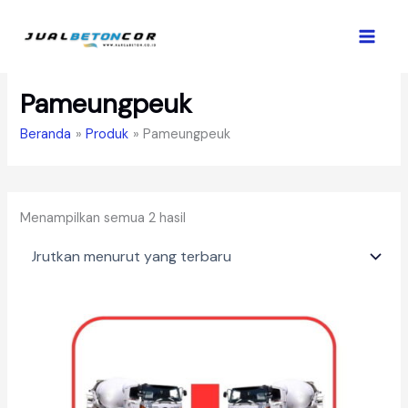
Lewati
ke
konten
Pameungpeuk
Beranda
Produk
Pameungpeuk
Diurutkan
Menampilkan semua 2 hasil
menurut
yang
terbaru