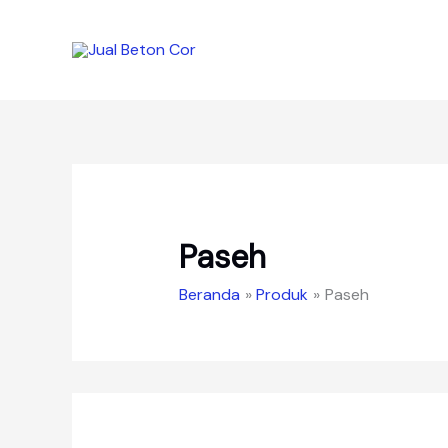
Lewati
ke
konten
Paseh
Beranda
Produk
Paseh