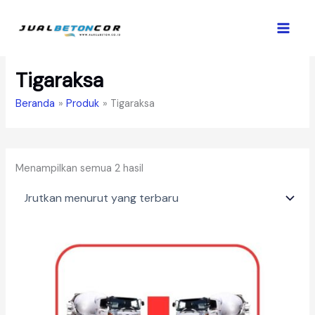
Lewati
ke
konten
Tigaraksa
Beranda
Produk
Tigaraksa
Diurutkan
Menampilkan semua 2 hasil
menurut
yang
terbaru