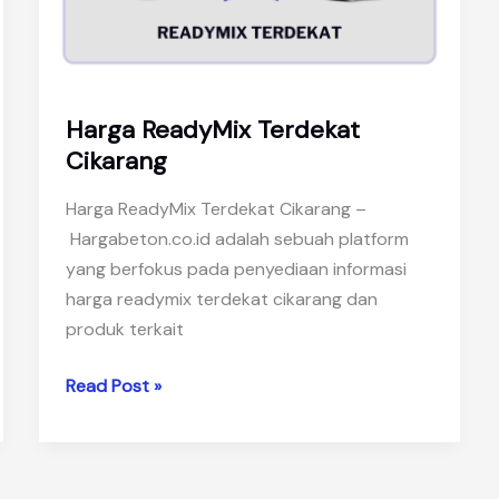
Harga ReadyMix Terdekat
Cikarang
Harga ReadyMix Terdekat Cikarang –
Hargabeton.co.id adalah sebuah platform
yang berfokus pada penyediaan informasi
harga readymix terdekat cikarang dan
produk terkait
Harga
Read Post »
ReadyMix
Terdekat
Cikarang