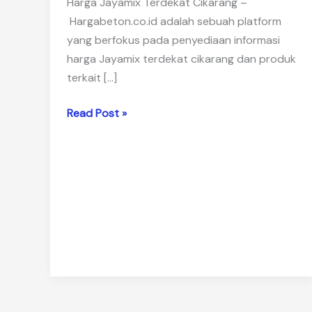
Harga Jayamix Terdekat Cikarang –
Hargabeton.co.id adalah sebuah platform
yang berfokus pada penyediaan informasi
harga Jayamix terdekat cikarang dan produk
terkait […]
Harga
Read Post »
Jayamix
Terdekat
Cikarang