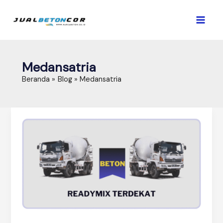
Lewati
ke
konten
Medansatria
Beranda
Blog
Medansatria