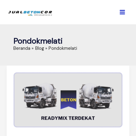
Lewati
ke
konten
Pondokmelati
Beranda
Blog
Pondokmelati