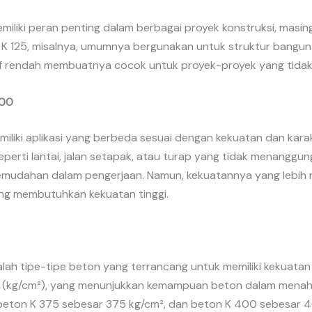
miliki peran penting dalam berbagai proyek konstruksi, mas
 K 125, misalnya, umumnya bergunakan untuk struktur banguna
tif rendah membuatnya cocok untuk proyek-proyek yang tida
300
miliki aplikasi yang berbeda sesuai dengan kekuatan dan kara
perti lantai, jalan setapak, atau turap yang tidak menanggu
kemudahan dalam pengerjaan. Namun, kekuatannya yang lebih r
ng membutuhkan kekuatan tinggi.
lah tipe-tipe beton yang terrancang untuk memiliki kekuatan 
gi (kg/cm²), yang menunjukkan kemampuan beton dalam menah
, beton K 375 sebesar 375 kg/cm², dan beton K 400 sebesar