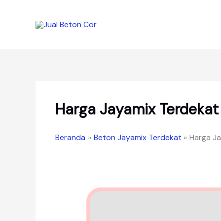
Lewati
ke
konten
Harga Jayamix Terdekat
Beranda
Beton Jayamix Terdekat
Harga J