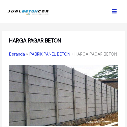
Lewati
ke
konten
HARGA PAGAR BETON
Beranda
PABRIK PANEL BETON
HARGA PAGAR BETON