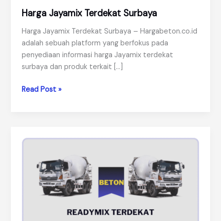
Harga Jayamix Terdekat Surbaya
Harga Jayamix Terdekat Surbaya – Hargabeton.co.id
adalah sebuah platform yang berfokus pada
penyediaan informasi harga Jayamix terdekat
surbaya dan produk terkait […]
Harga
Read Post »
Jayamix
Terdekat
Surbaya