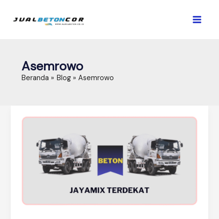
Lewati
ke
konten
Asemrowo
Beranda
Blog
Asemrowo