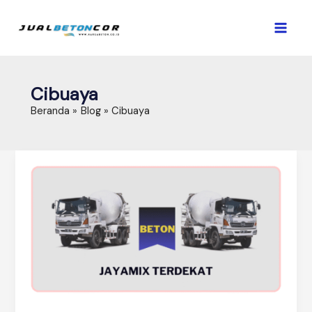
Lewati
ke
konten
Cibuaya
Beranda
Blog
Cibuaya