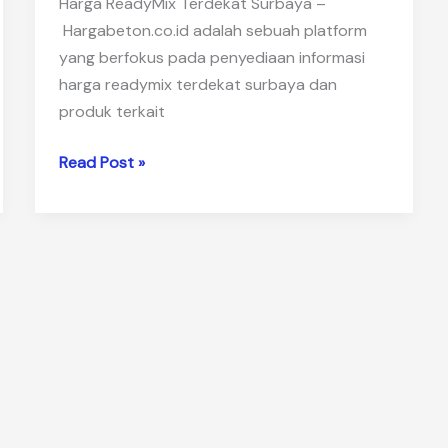
Harga ReadyMix Terdekat Surbaya –
Hargabeton.co.id adalah sebuah platform
yang berfokus pada penyediaan informasi
harga readymix terdekat surbaya dan
produk terkait
Harga
Read Post »
ReadyMix
Terdekat
Surbaya