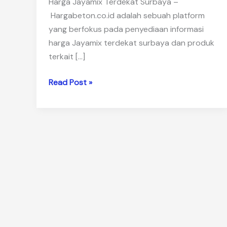
Harga Jayamix Terdekat Surbaya –
Hargabeton.co.id adalah sebuah platform
yang berfokus pada penyediaan informasi
harga Jayamix terdekat surbaya dan produk
terkait […]
Harga
Read Post »
Jayamix
Terdekat
Surbaya