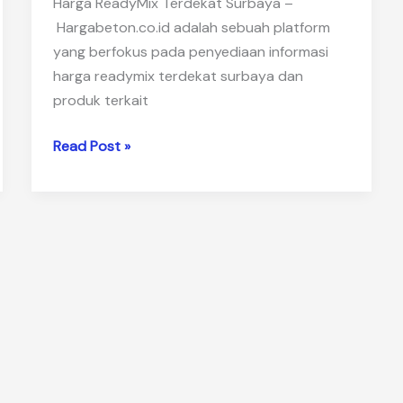
Harga ReadyMix Terdekat Surbaya –
Hargabeton.co.id adalah sebuah platform
yang berfokus pada penyediaan informasi
harga readymix terdekat surbaya dan
produk terkait
Harga
Read Post »
ReadyMix
Terdekat
Surbaya