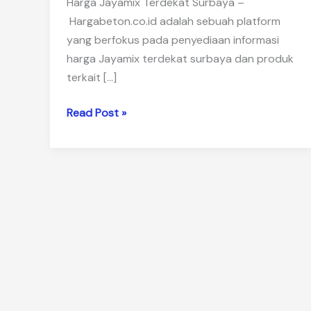
Harga Jayamix Terdekat Surbaya –
Hargabeton.co.id adalah sebuah platform
yang berfokus pada penyediaan informasi
harga Jayamix terdekat surbaya dan produk
terkait […]
Harga
Read Post »
Jayamix
Terdekat
Surbaya