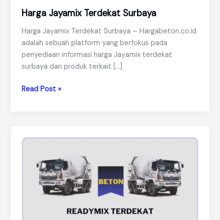
Harga Jayamix Terdekat Surbaya
Harga Jayamix Terdekat Surbaya – Hargabeton.co.id
adalah sebuah platform yang berfokus pada
penyediaan informasi harga Jayamix terdekat
surbaya dan produk terkait […]
Harga
Read Post »
Jayamix
Terdekat
Surbaya