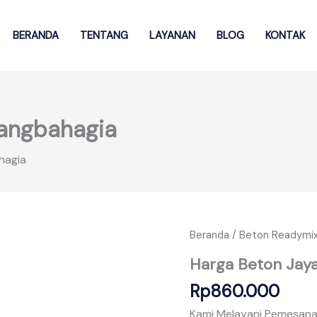
BERANDA
TENTANG
LAYANAN
BLOG
KONTAK
rangbahagia
hagia
Beranda
/
Beton Readymi
Harga Beton Jay
Rp
860.000
Kami Melayani Pemesana