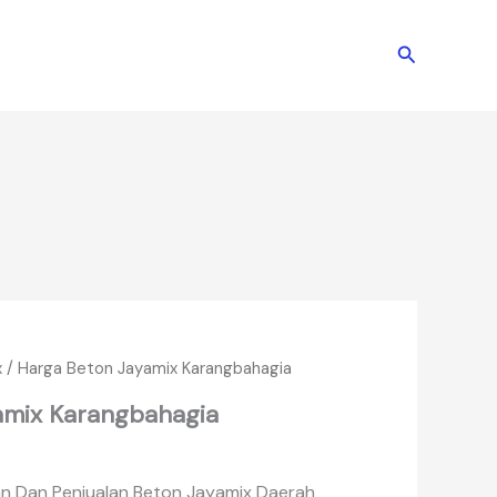
Cari
x
/ Harga Beton Jayamix Karangbahagia
amix Karangbahagia
n Dan Penjualan Beton Jayamix Daerah