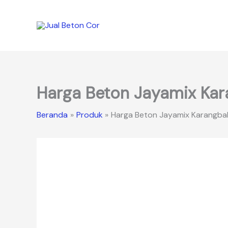
Lewati
ke
konten
Harga Beton Jayamix Ka
Beranda
Produk
Harga Beton Jayamix Karangba