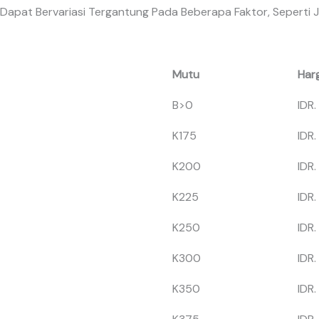
apat Bervariasi Tergantung Pada Beberapa Faktor, Seperti J
Mutu
Har
B>0
IDR.
K175
IDR.
K200
IDR.
K225
IDR.
K250
IDR.
K300
IDR.
K350
IDR.